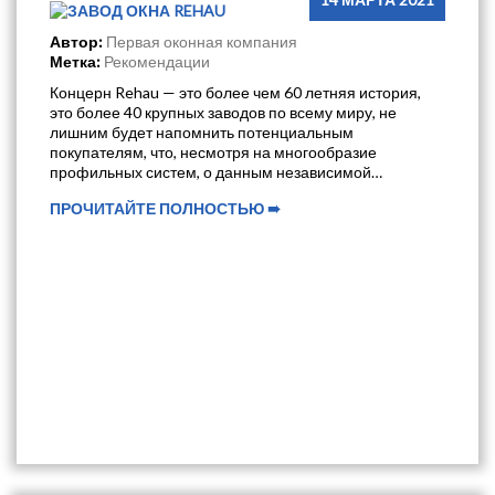
Автор:
Первая оконная компания
Метка:
Рекомендации
Концерн Rehau — это более чем 60 летняя история,
это более 40 крупных заводов по всему миру, не
лишним будет напомнить потенциальным
покупателям, что, несмотря на многообразие
профильных систем, о данным независимой
статистики- каждое пятое окно на нашей планете-
ПРОЧИТАЙТЕ ПОЛНОСТЬЮ ➠
выполнено из ПВХ-профиля Rehau.