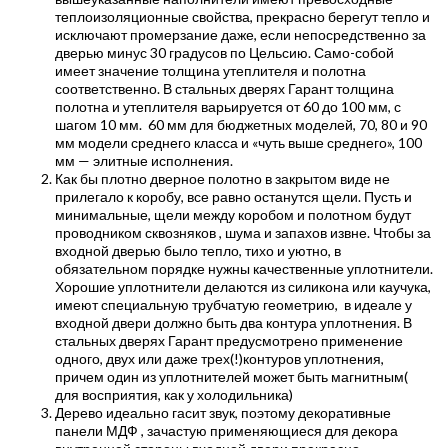
теплоизоляционные свойства, прекрасно берегут тепло и
исключают промерзание даже, если непосредственно за
дверью минус 30 градусов по Цельсию. Само-собой
имеет значение толщина утеплителя и полотна
соответственно. В стальных дверях Гарант толщина
полотна и утеплителя варьируется от 60 до 100 мм, с
шагом 10 мм. 60 мм для бюджетных моделей, 70, 80 и 90
мм модели среднего класса и «чуть выше среднего», 100
мм — элитные исполнения.
Как бы плотно дверное полотно в закрытом виде не
прилегало к коробу, все равно останутся щели. Пусть и
минимальные, щели между коробом и полотном будут
проводником сквозняков , шума и запахов извне. Чтобы за
входной дверью было тепло, тихо и уютно, в
обязательном порядке нужны качественные уплотнители.
Хорошие уплотнители делаются из силикона или каучука,
имеют специальную трубчатую геометрию, в идеале у
входной двери должно быть два контура уплотнения. В
стальных дверях Гарант предусмотрено применение
одного, двух или даже трех(!)контуров уплотнения,
причем один из уплотнителей может быть магнитным(
для восприятия, как у холодильника)
Дерево идеально гасит звук, поэтому декоративные
панели МДФ , зачастую применяющиеся для декора