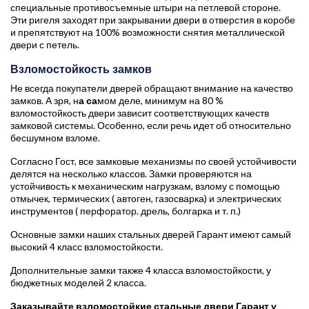
специальные противосъемные штыри на петлевой стороне.
Эти ригеля заходят при закрывании двери в отверстия в коробе
и препятствуют на 100% возможности снятия металлической
двери с петель.
Взломостойкость замков
Не всегда покупатели дверей обращают внимание на качество
замков. А зря, н
а са
мом деле, минимум на 80 %
взломостойкость двери зависит соответствующих качеств
замковой системы. Особенно, если речь идет об относительно
бесшумном взломе.
Согласно Гост, все замковые механизмы по своей устойчивости
делятся на несколько классов. Замки проверяются на
устойчивость к механическим нагрузкам, взлому с помощью
отмычек, термических ( автоген, газосварка) и электрических
инструментов ( перфоратор. дрель, болгарка и т. п.)
Основные замки наших стальных дверей Гарант имеют самый
высокий 4 класс взломостойкости.
Дополнительные замки также 4 класса взломостойкости, у
бюджетных моделей 2 класса.
Заказывайте взломостойкие стальные двери Гарант у