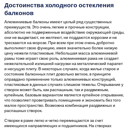
Достоинства холодного остекления
балконов
Алюминиевые балконы имеют целый ряд существенных
преимуществ. Это очень легкие и прочные конструкции,
абсолютно не подверженные воздействию окружающей среды,
они не выцветают, не желтеют, не поддаются коррозии и не
трескаются на морозе. При всем при этом очень добротно
выполняют свою функцию, имея значительно более низкую
цену нежели пластиковые. Небольшая масса алюминиевой
рамы тоже играет свою роль, алюминиевая рама не создает
нежелательной излишней нагрузки на металлический парапет
и несущую плиту. В некоторых случаях, когда жилье старое и
состояние балконных плит довольно ветхое, в принципе
оправдано применение только алюминиевых конструкций,
пластиковые в данных случаях слишком тяжелы. Открывание у
створок может быть, как распашным, так и раздвижным,
купейным, базовым вариантом является купейное открывание,
что позволяет проветривать помещение и экономить без того
малое пространство. Возможна комбинация раздвижных и
распашных створок.
Створки в раме легко и четко перемещаются за счет
имеющихся направляющих и подшипников. На створках