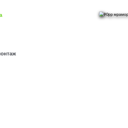
а
монтаж