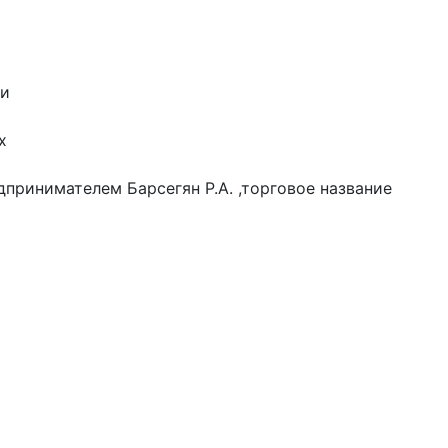
ки
х
ринимателем Барсегян Р.А. ,торговое название